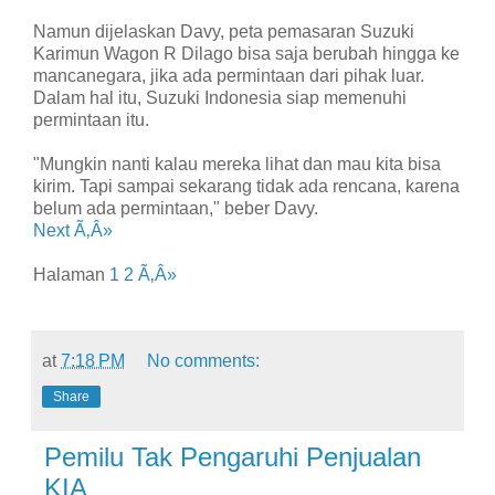
Namun dijelaskan Davy, peta pemasaran Suzuki
Karimun Wagon R Dilago bisa saja berubah hingga ke
mancanegara, jika ada permintaan dari pihak luar.
Dalam hal itu, Suzuki Indonesia siap memenuhi
permintaan itu.
"Mungkin nanti kalau mereka lihat dan mau kita bisa
kirim. Tapi sampai sekarang tidak ada rencana, karena
belum ada permintaan," beber Davy.
Next Ã‚Â»
Halaman
1
2
Ã‚Â»
at
7:18 PM
No comments:
Share
Pemilu Tak Pengaruhi Penjualan
KIA