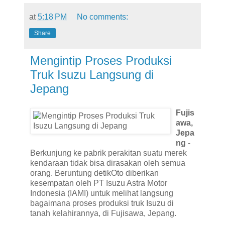
at
5:18 PM
No comments:
Share
Mengintip Proses Produksi
Truk Isuzu Langsung di
Jepang
Fujis
awa,
Jepa
ng
-
Berkunjung ke pabrik perakitan suatu merek
kendaraan tidak bisa dirasakan oleh semua
orang. Beruntung detikOto diberikan
kesempatan oleh PT Isuzu Astra Motor
Indonesia (IAMI) untuk melihat langsung
bagaimana proses produksi truk Isuzu di
tanah kelahirannya, di Fujisawa, Jepang.