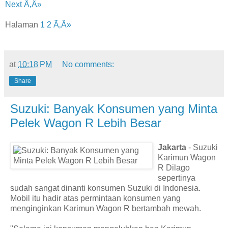
Next Ã‚Â»
Halaman
1
2
Ã‚Â»
at
10:18 PM
No comments:
Share
Suzuki: Banyak Konsumen yang Minta
Pelek Wagon R Lebih Besar
Jakarta
- Suzuki
Karimun Wagon
R Dilago
sepertinya
sudah sangat dinanti konsumen Suzuki di Indonesia.
Mobil itu hadir atas permintaan konsumen yang
menginginkan Karimun Wagon R bertambah mewah.