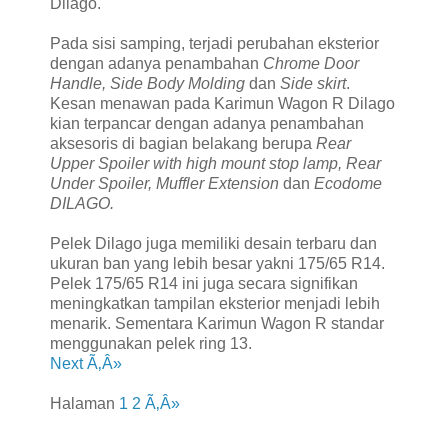
Dilago.
Pada sisi samping, terjadi perubahan eksterior
dengan adanya penambahan
Chrome Door
Handle, Side Body Molding
dan
Side skirt
.
Kesan menawan pada Karimun Wagon R Dilago
kian terpancar dengan adanya penambahan
aksesoris di bagian belakang berupa
Rear
Upper Spoiler with high mount stop lamp, Rear
Under Spoiler, Muffler Extension
dan
Ecodome
DILAGO.
Pelek Dilago juga memiliki desain terbaru dan
ukuran ban yang lebih besar yakni 175/65 R14.
Pelek 175/65 R14 ini juga secara signifikan
meningkatkan tampilan eksterior menjadi lebih
menarik. Sementara Karimun Wagon R standar
menggunakan pelek ring 13.
Next Ã‚Â»
Halaman
1
2
Ã‚Â»