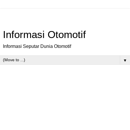
Informasi Otomotif
Informasi Seputar Dunia Otomotif
▼
Saturday, November 15, 2014
Beginikah Wajah Nisan Juke Pada 2017
Nanti?
Jakarta
- Sesuai
dengan siklus
hidup suatu model
mobil yang
diproduksi, pergantian tampilan mobil dari periode tertentu
yang sudah ditetapkan oleh pabrikan bakal terjadi.