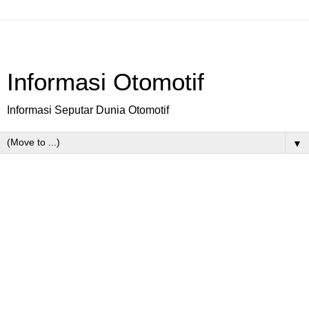
Informasi Otomotif
Informasi Seputar Dunia Otomotif
▼
Sunday, June 15, 2014
Kapan Ada Xenia yang Mewah,
Daihatsu?
Jakarta
-
Kembaran
Daihatsu Xenia,
Avaza, kini punya
varian termewah yang disebut Avanza Luxury. Avanza
Luxury disiapkan Toyota untuk mengakomodasi pengguna