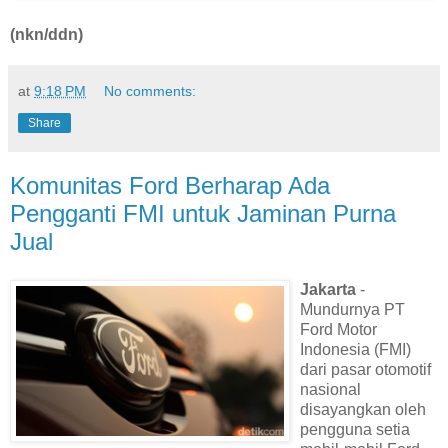
(nkn/ddn)
at
9:18 PM
No comments:
Share
Komunitas Ford Berharap Ada
Pengganti FMI untuk Jaminan Purna
Jual
Jakarta
-
Mundurnya PT
Ford Motor
Indonesia (FMI)
dari pasar otomotif
nasional
disayangkan oleh
pengguna setia