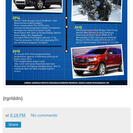
(rgr/ddn)
at
9:18 PM
No comments:
Share