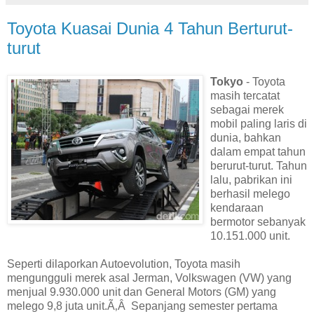
Toyota Kuasai Dunia 4 Tahun Berturut-
turut
Tokyo
- Toyota
masih tercatat
sebagai merek
mobil paling laris di
dunia, bahkan
dalam empat tahun
berurut-turut. Tahun
lalu, pabrikan ini
berhasil melego
kendaraan
bermotor sebanyak
10.151.000 unit.
Seperti dilaporkan Autoevolution, Toyota masih
mengungguli merek asal Jerman, Volkswagen (VW) yang
menjual 9.930.000 unit dan General Motors (GM) yang
melego 9,8 juta unit.Ã‚Â Sepanjang semester pertama