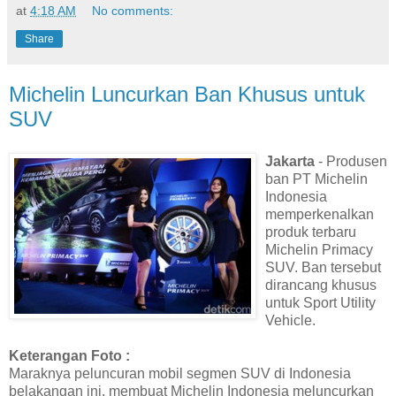
at
4:18 AM
No comments:
Share
Michelin Luncurkan Ban Khusus untuk
SUV
Jakarta
- Produsen
ban PT Michelin
Indonesia
memperkenalkan
produk terbaru
Michelin Primacy
SUV. Ban tersebut
dirancang khusus
untuk Sport Utility
Vehicle.
Keterangan Foto :
Maraknya peluncuran mobil segmen SUV di Indonesia
belakangan ini, membuat Michelin Indonesia meluncurkan