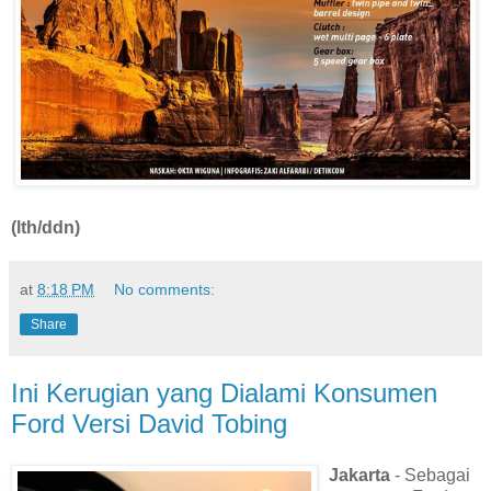
(lth/ddn)
at
8:18 PM
No comments:
Share
Ini Kerugian yang Dialami Konsumen
Ford Versi David Tobing
Jakarta
- Sebagai