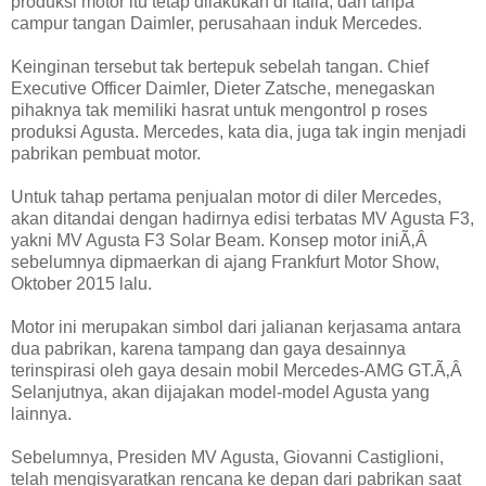
produksi motor itu tetap dilakukan di Italia, dan tanpa
campur tangan Daimler, perusahaan induk Mercedes.
Keinginan tersebut tak bertepuk sebelah tangan. Chief
Executive Officer Daimler, Dieter Zatsche, menegaskan
pihaknya tak memiliki hasrat untuk mengontrol p roses
produksi Agusta. Mercedes, kata dia, juga tak ingin menjadi
pabrikan pembuat motor.
Untuk tahap pertama penjualan motor di diler Mercedes,
akan ditandai dengan hadirnya edisi terbatas MV Agusta F3,
yakni MV Agusta F3 Solar Beam. Konsep motor iniÃ‚Â
sebelumnya dipmaerkan di ajang Frankfurt Motor Show,
Oktober 2015 lalu.
Motor ini merupakan simbol dari jalianan kerjasama antara
dua pabrikan, karena tampang dan gaya desainnya
terinspirasi oleh gaya desain mobil Mercedes-AMG GT.Ã‚Â
Selanjutnya, akan dijajakan model-model Agusta yang
lainnya.
Sebelumnya, Presiden MV Agusta, Giovanni Castiglioni,
telah mengisyaratkan rencana ke depan dari pabrikan saat