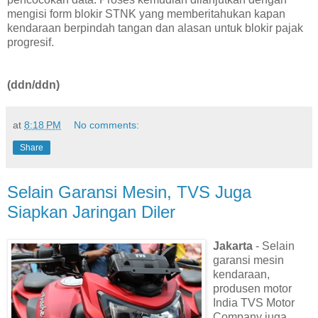
mengisi form blokir STNK yang memberitahukan kapan
kendaraan berpindah tangan dan alasan untuk blokir pajak
progresif.
(ddn/ddn)
at
8:18 PM
No comments:
Share
Selain Garansi Mesin, TVS Juga
Siapkan Jaringan Diler
Jakarta
- Selain
garansi mesin
kendaraan,
produsen motor
India TVS Motor
Company juga