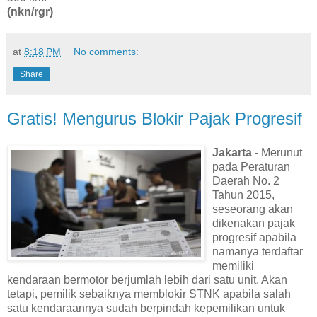
(nkn/rgr)
at
8:18 PM
No comments:
Share
Gratis! Mengurus Blokir Pajak Progresif
Jakarta
- Merunut
pada Peraturan
Daerah No. 2
Tahun 2015,
seseorang akan
dikenakan pajak
progresif apabila
namanya terdaftar
memiliki
kendaraan bermotor berjumlah lebih dari satu unit. Akan
tetapi, pemilik sebaiknya memblokir STNK apabila salah
satu kendaraannya sudah berpindah kepemilikan untuk