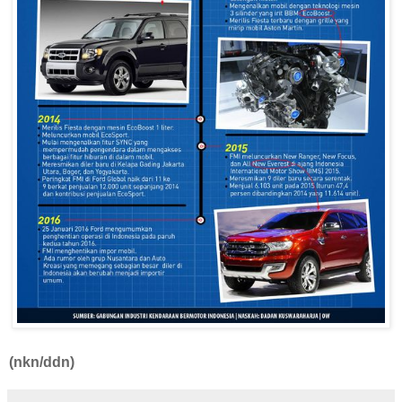
(nkn/ddn)