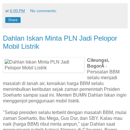
at
6:00 PM
No comments:
Share
Dahlan Iskan Minta PLN Jadi Pelopor
Mobil Listrik
Cileungsi,
BogorÂ
-
Persoalan BBM
selalu menjadi
masalah di tanah air, kenaikan harga BBM selalu
menimbulkan keributan sejak zaman pemerintah Prsiden
Soeharto sampai saat ini. Menteri BUMN Dahlan Iskan ingin
menggenjot penggunaan mobil listrik.
"Setiap presiden selalu terbelit dengan masalah BBM, mulai
zaman Soeharto, Ibu Mega, Gus Dur, dan SBY. Kalau mau
naik (harga BBM) ribut minta ampun," ujar Dahlan saat
mengunjungi pabrik baterai Nipress di Cileungsi, Bogor,