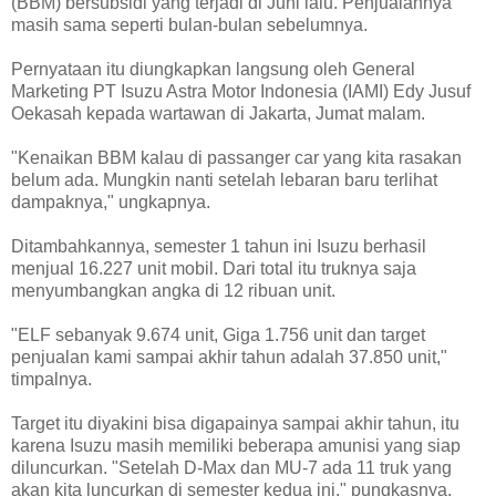
(BBM) bersubsidi yang terjadi di Juni lalu. Penjualannya
masih sama seperti bulan-bulan sebelumnya.
Pernyataan itu diungkapkan langsung oleh General
Marketing PT Isuzu Astra Motor Indonesia (IAMI) Edy Jusuf
Oekasah kepada wartawan di Jakarta, Jumat malam.
"Kenaikan BBM kalau di passanger car yang kita rasakan
belum ada. Mungkin nanti setelah lebaran baru terlihat
dampaknya," ungkapnya.
Ditambahkannya, semester 1 tahun ini Isuzu berhasil
menjual 16.227 unit mobil. Dari total itu truknya saja
menyumbangkan angka di 12 ribuan unit.
"ELF sebanyak 9.674 unit, Giga 1.756 unit dan target
penjualan kami sampai akhir tahun adalah 37.850 unit,"
timpalnya.
Target itu diyakini bisa digapainya sampai akhir tahun, itu
karena Isuzu masih memiliki beberapa amunisi yang siap
diluncurkan. "Setelah D-Max dan MU-7 ada 11 truk yang
akan kita luncurkan di semester kedua ini," pungkasnya.