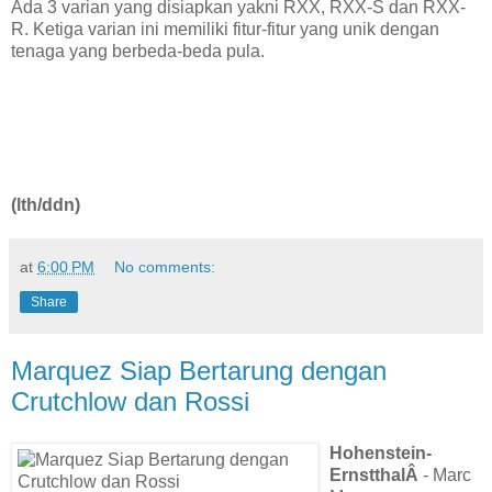
Ada 3 varian yang disiapkan yakni RXX, RXX-S dan RXX-
R. Ketiga varian ini memiliki fitur-fitur yang unik dengan
tenaga yang berbeda-beda pula.
(lth/ddn)
at
6:00 PM
No comments:
Share
Marquez Siap Bertarung dengan
Crutchlow dan Rossi
Hohenstein-
ErnstthalÂ
- Marc