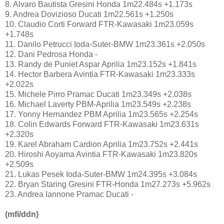
8. Alvaro Bautista Gresini Honda 1m22.484s +1.173s
9. Andrea Dovizioso Ducati 1m22.561s +1.250s
10. Claudio Corti Forward FTR-Kawasaki 1m23.059s
+1.748s
11. Danilo Petrucci Ioda-Suter-BMW 1m23.361s +2.050s
12. Dani Pedrosa Honda -
13. Randy de Puniet Aspar Aprilia 1m23.152s +1.841s
14. Hector Barbera Avintia FTR-Kawasaki 1m23.333s
+2.022s
15. Michele Pirro Pramac Ducati 1m23.349s +2.038s
16. Michael Laverty PBM-Aprilia 1m23.549s +2.238s
17. Yonny Hernandez PBM Aprilia 1m23.565s +2.254s
18. Colin Edwards Forward FTR-Kawasaki 1m23.631s
+2.320s
19. Karel Abraham Cardion Aprilia 1m23.752s +2.441s
20. Hiroshi Aoyama Avintia FTR-Kawasaki 1m23.820s
+2.509s
21. Lukas Pesek Ioda-Suter-BMW 1m24.395s +3.084s
22. Bryan Staring Gresini FTR-Honda 1m27.273s +5.962s
23. Andrea Iannone Pramac Ducati -
(mfi/ddn)