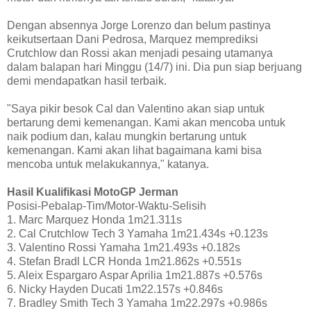
Dengan absennya Jorge Lorenzo dan belum pastinya
keikutsertaan Dani Pedrosa, Marquez memprediksi
Crutchlow dan Rossi akan menjadi pesaing utamanya
dalam balapan hari Minggu (14/7) ini. Dia pun siap berjuang
demi mendapatkan hasil terbaik.
"Saya pikir besok Cal dan Valentino akan siap untuk
bertarung demi kemenangan. Kami akan mencoba untuk
naik podium dan, kalau mungkin bertarung untuk
kemenangan. Kami akan lihat bagaimana kami bisa
mencoba untuk melakukannya," katanya.
Hasil Kualifikasi MotoGP Jerman
Posisi-Pebalap-Tim/Motor-Waktu-Selisih
1. Marc Marquez Honda 1m21.311s
2. Cal Crutchlow Tech 3 Yamaha 1m21.434s +0.123s
3. Valentino Rossi Yamaha 1m21.493s +0.182s
4. Stefan Bradl LCR Honda 1m21.862s +0.551s
5. Aleix Espargaro Aspar Aprilia 1m21.887s +0.576s
6. Nicky Hayden Ducati 1m22.157s +0.846s
7. Bradley Smith Tech 3 Yamaha 1m22.297s +0.986s