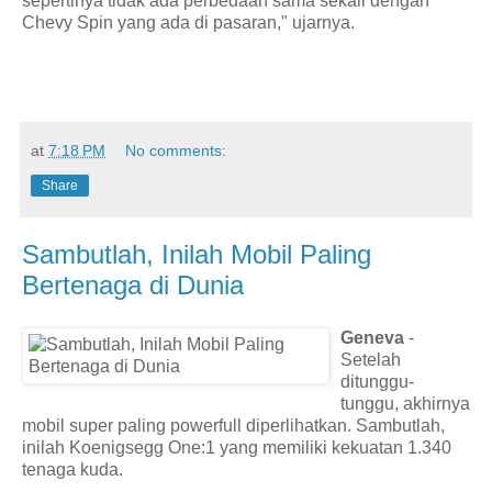
sepertinya tidak ada perbedaan sama sekali dengan
Chevy Spin yang ada di pasaran," ujarnya.
at
7:18 PM
No comments:
Share
Sambutlah, Inilah Mobil Paling
Bertenaga di Dunia
Geneva
-
Setelah
ditunggu-
tunggu, akhirnya
mobil super paling powerfull diperlihatkan. Sambutlah,
inilah Koenigsegg One:1 yang memiliki kekuatan 1.340
tenaga kuda.