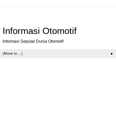
Informasi Otomotif
Informasi Seputar Dunia Otomotif
▼
Saturday, September 6, 2014
Ford Recall Mobil Terlaris
Beijing
- Gara-gara
potensi kebocoran
pada saluran
bahan bakarnya, Ford harus menarik kembali sekitar
200.000 mobil terlarisnya di negara tirai bambu Tiongkok.
Seperti dilansir Reuters, Ford mengumumkan penarikan