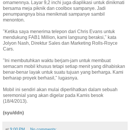
ornamennya. Layar 9,2 inchi juga diaplikasi untuk dinikmati
bersama meja piknik dan coolbox sampanye. Jadi
penumpangnya bisa menikmati sampanye sambil
menonton.
"Ketika saya menerima telepon dari Chris Evans untuk
mendukung FAB1 Million, kami langsung beraksi," kata
Jolyon Nash, Direktur Sales dan Marketing Rolls-Royce
Cars.
"Ini membutuhkan waktu berjam-jam untuk membuat
semacam mobil khusus tetapi setiap menit yang dihabiskan
benar-benar layak untuk suatu tujuan yang berharga. Kami
berharap proyek berhasil," lugasnya.
Mobil ini sendiri akan mulai diperlihatkan dalam sebuah
seremonial yang akan digelar pada Kamis besok
(18/4/2013).
(syu/ddn)
at
9:00 PM
No comments: