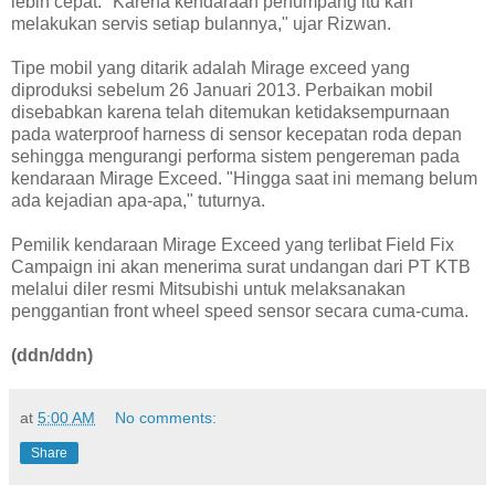
lebih cepat. "Karena kendaraan penumpang itu kan
melakukan servis setiap bulannya," ujar Rizwan.
Tipe mobil yang ditarik adalah Mirage exceed yang
diproduksi sebelum 26 Januari 2013. Perbaikan mobil
disebabkan karena telah ditemukan ketidaksempurnaan
pada waterproof harness di sensor kecepatan roda depan
sehingga mengurangi performa sistem pengereman pada
kendaraan Mirage Exceed. "Hingga saat ini memang belum
ada kejadian apa-apa," tuturnya.
Pemilik kendaraan Mirage Exceed yang terlibat Field Fix
Campaign ini akan menerima surat undangan dari PT KTB
melalui diler resmi Mitsubishi untuk melaksanakan
penggantian front wheel speed sensor secara cuma-cuma.
(ddn/ddn)
at
5:00 AM
No comments:
Share