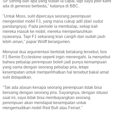
Sir Stirling dan apa yang sudah ia capai, tapi saya pikir kami
ada di generasi berbeda," katanya di BBC.
"Untuk Moss, sulit dipercaya seorang perempuan
mengendari mobil F1, yang mana cukup adil (dari sudut
pandangnya). Pada periode ia membalap, setiap kali
mereka masuk ke mobil, mereka mempertaruhkan
nyawanya. Tapi F1 sekarang kian cangih dan sudah jauh
lebih aman," papar Wolff berargumen.
Menyoal dua argumentasi bertolak belakang tersebut, bos
F1 Bernie Ecclestone seperti ingin menengahi. Ia menyebut
bahwa pebalap perempuan boleh jadi punya kemampuan
yang sama dengan seorang pebalap pria, tetapi
kesempatan untuk memperlihatkan hal tersebut bakal amat
sulit didapatkan.
"Tak ada alasan kenapa seorang perempuan tidak bisa
bersaing dengan seorang pria. Sayangnya, dengan situasi
saat ini, saya tidak bisa membayangkan seorang
perempuan akan mendapat kesempatan untuk
mengemudikan mobil Red Bull atau Ferrari."