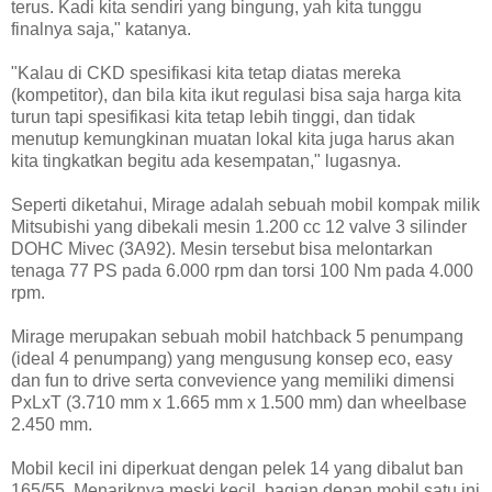
terus. Kadi kita sendiri yang bingung, yah kita tunggu
finalnya saja," katanya.
"Kalau di CKD spesifikasi kita tetap diatas mereka
(kompetitor), dan bila kita ikut regulasi bisa saja harga kita
turun tapi spesifikasi kita tetap lebih tinggi, dan tidak
menutup kemungkinan muatan lokal kita juga harus akan
kita tingkatkan begitu ada kesempatan," lugasnya.
Seperti diketahui, Mirage adalah sebuah mobil kompak milik
Mitsubishi yang dibekali mesin 1.200 cc 12 valve 3 silinder
DOHC Mivec (3A92). Mesin tersebut bisa melontarkan
tenaga 77 PS pada 6.000 rpm dan torsi 100 Nm pada 4.000
rpm.
Mirage merupakan sebuah mobil hatchback 5 penumpang
(ideal 4 penumpang) yang mengusung konsep eco, easy
dan fun to drive serta convevience yang memiliki dimensi
PxLxT (3.710 mm x 1.665 mm x 1.500 mm) dan wheelbase
2.450 mm.
Mobil kecil ini diperkuat dengan pelek 14 yang dibalut ban
165/55. Menariknya meski kecil, bagian depan mobil satu ini