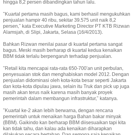
hingga 8,2 persen dibandingkan tahun lalu.
"Kuartal pertama masih bagus, kami berhasil mengukuhkan
penjualan hampir 40 ribu, sekitar 39.575 unit naik 8,2
persen," kata Executive Marketing Director PT KTB Rizwan
Alamsjah, di Slipi, Jakarta, Selasa (16/4/2013).
Bahkan Rizwan menilai pasar di kuartal pertama sangat
bagus. Meski masih berharap di kuartal kedua kenaikan
BBM tidak terlalu berpengaruh terhadap penjualan.
"Retail kita mencapai rata-rata 650-700'an unit perbulan,
penyesuaian stok dan menghabiskan model 2012. Dengan
penjualan didominasi oleh kota-kota besar seperti Jakarta
dan kota-kota dipulau jawa, selain itu Truk dan pick up juga
masih akan terus naik karena masih banyak proyek
pemerintah dalam membangun infrastruktur," katanya.
"Kuartal ke-2 akan lebih berwarna, dengan rencana
pemerintah untuk menaikan harga Bahan bakar minyak
(BBM). Gaikindo kan berharap BBM diisesuaikan tapi kita
kan tidak tahu, dan kalau ada kenaikan diharapkan
dilakukan secara bertahap. Dan semoga saja kenaikan