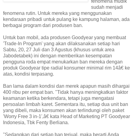
fenomena mudik
sudah menjadi
fenomena rutin. Untuk mereka yang menggunakan
kendaraan pribadi untuk pulang ke kampung halaman, ada
berbagai program dari produsen ban.
Untuk ban mobil, ada produsen Goodyear yang membuat
'Trade-In Program' yang akan dilaksanakan setiap hari
Sabtu, 20, 27 Juli dan 3 Agustus (khusus untuk area
Jabodetabek) ini dengan memberikan kesempatan
pengguna roda empat menukarkan ban mereka dengan
produk Goodyear tipe radial konsumer minimal rim 14â€ ke
atas, kondisi terpasang.
Ban lama dalam kondisi dan merek apapun masih dihargai
400 ribu per empat ban. "Tidak hanya meningkatkan faktor
keamanan ketika berkendara, tetapi juga mengatasi
persoalan limbah karet. Sementara itu, setiap dua unit ban
yang dibeli, maka konsumen akan terlindungi oleh paket
'Worry Free 3 in-1',â€ kata Head of Marketing PT Goodyear
Indonesia, Tbk Fenty Berliana.
"Sedangkan dari setiap ban terjual, maka berarti Anda