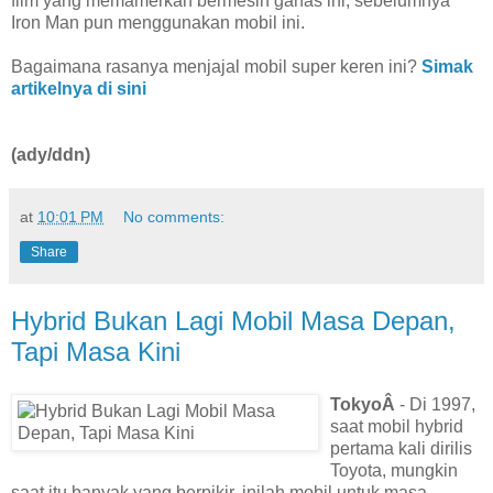
film yang memamerkan bermesin ganas ini, sebelumnya
Iron Man pun menggunakan mobil ini.
Bagaimana rasanya menjajal mobil super keren ini?
Simak
artikelnya di sini
(ady/ddn)
at
10:01 PM
No comments:
Share
Hybrid Bukan Lagi Mobil Masa Depan,
Tapi Masa Kini
TokyoÂ
- Di 1997,
saat mobil hybrid
pertama kali dirilis
Toyota, mungkin
saat itu banyak yang berpikir, inilah mobil untuk masa