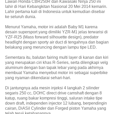
Lawan Honda CBR250R dan Kawasaki Ninja 250 ini
lahir di Hari Kebangkitan Nasional 20 Mei 2014 kemarin.
Lahir pertama kali di Indonesia untuk kemudian disebar
ke seluruh dunia.
Menurut Yamaha, motor ini adalah Baby M1 karena
desain supersport yang dimiliki YZR-M1 jelas terwarisi di
YZF-R25 (Mass forward silhouette design), predator
headlight dengan sporty air duct di tengahnya dan bagian
belakang yang meruncing dengan lampu tipe LED.
Sementara itu, balutan fairing multi layer di kanan dan kiri
yang merupakan ciri khas R-Series, serta dilengkapi velg
aluminum dengan ban tapak lebar yang pada akhirnya
membuat Yamaha menyebut motor ini sebagai superbike
yang nyaman dikendarai sehari-hari.
Di jantungnya ada mesin injeksi 4 langkah 2 silinder
segaris 250 cc, DOHC direct drive camshaft dengan 8
katup, ruang bakar kompresi tinggi, saluran intake tipe
down draft, independen injector 12 lubang, berpendingin
cairan, DiASil Cylinder dan Forged piston Yamaha yang
telah teruji ketahanannya.