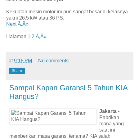
Kekuatan mesin motor ini pun sangat besar di kelasnya
yakni 26.5 kW atau 36 PS.
Next Ã‚Â»
Halaman
1
2
Ã‚Â»
at
9:18 PM
No comments:
Share
Sampai Kapan Garansi 5 Tahun KIA
Hangus?
Jakarta
-
Pabrikan
mana yang
saat ini
memberikan masa garansi terlama? KIA salah