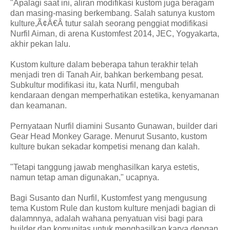
"Apalagi saat ini, aliran modifikasi kustom juga beragam
dan masing-masing berkembang. Salah satunya kustom
kulture,Ã¢Â€Â tutur salah seorang penggiat modifikasi
Nurfil Aiman, di arena Kustomfest 2014, JEC, Yogyakarta,
akhir pekan lalu.
Kustom kulture dalam beberapa tahun terakhir telah
menjadi tren di Tanah Air, bahkan berkembang pesat.
Subkultur modifikasi itu, kata Nurfil, mengubah
kendaraan dengan memperhatikan estetika, kenyamanan
dan keamanan.
Pernyataan Nurfil diamini Susanto Gunawan, builder dari
Gear Head Monkey Garage. Menurut Susanto, kustom
kulture bukan sekadar kompetisi menang dan kalah.
"Tetapi tanggung jawab menghasilkan karya estetis,
namun tetap aman digunakan," ucapnya.
Bagi Susanto dan Nurfil, Kustomfest yang mengusung
tema Kustom Rule dan kustom kulture menjadi bagian di
dalamnnya, adalah wahana penyatuan visi bagi para
builder dan komunitas untuk menghasilkan karya dengan