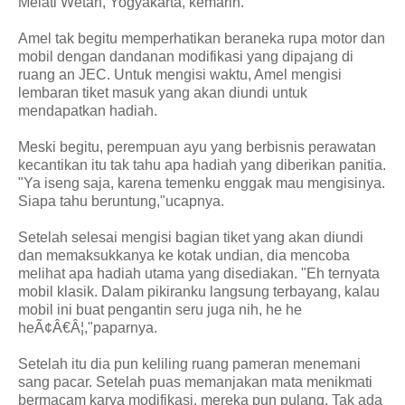
Melati Wetan, Yogyakarta, kemarin.
Amel tak begitu memperhatikan beraneka rupa motor dan
mobil dengan dandanan modifikasi yang dipajang di
ruang an JEC. Untuk mengisi waktu, Amel mengisi
lembaran tiket masuk yang akan diundi untuk
mendapatkan hadiah.
Meski begitu, perempuan ayu yang berbisnis perawatan
kecantikan itu tak tahu apa hadiah yang diberikan panitia.
"Ya iseng saja, karena temenku enggak mau mengisinya.
Siapa tahu beruntung,"ucapnya.
Setelah selesai mengisi bagian tiket yang akan diundi
dan memaksukkanya ke kotak undian, dia mencoba
melihat apa hadiah utama yang disediakan. "Eh ternyata
mobil klasik. Dalam pikiranku langsung terbayang, kalau
mobil ini buat pengantin seru juga nih, he he
heÃ¢Â€Â¦,"paparnya.
Setelah itu dia pun keliling ruang pameran menemani
sang pacar. Setelah puas memanjakan mata menikmati
bermacam karya modifikasi, mereka pun pulang. Tak ada