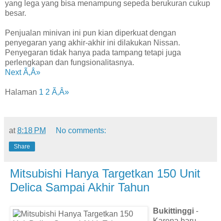
yang lega yang bisa menampung sepeda berukuran cukup
besar.
Penjualan minivan ini pun kian diperkuat dengan
penyegaran yang akhir-akhir ini dilakukan Nissan.
Penyegaran tidak hanya pada tampang tetapi juga
perlengkapan dan fungsionalitasnya.
Next Ã‚Â»
Halaman
1
2
Ã‚Â»
at
8:18 PM
No comments:
Share
Mitsubishi Hanya Targetkan 150 Unit
Delica Sampai Akhir Tahun
Bukittinggi
-
Karena baru