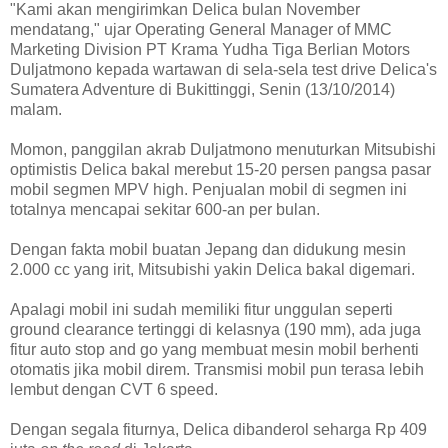
"Kami akan mengirimkan Delica bulan November
mendatang," ujar Operating General Manager of MMC
Marketing Division PT Krama Yudha Tiga Berlian Motors
Duljatmono kepada wartawan di sela-sela test drive Delica's
Sumatera Adventure di Bukittinggi, Senin (13/10/2014)
malam.
Momon, panggilan akrab Duljatmono menuturkan Mitsubishi
optimistis Delica bakal merebut 15-20 persen pangsa pasar
mobil segmen MPV high. Penjualan mobil di segmen ini
totalnya mencapai sekitar 600-an per bulan.
Dengan fakta mobil buatan Jepang dan didukung mesin
2.000 cc yang irit, Mitsubishi yakin Delica bakal digemari.
Apalagi mobil ini sudah memiliki fitur unggulan seperti
ground clearance tertinggi di kelasnya (190 mm), ada juga
fitur auto stop and go yang membuat mesin mobil berhenti
otomatis jika mobil direm. Transmisi mobil pun terasa lebih
lembut dengan CVT 6 speed.
Dengan segala fiturnya, Delica dibanderol seharga Rp 409