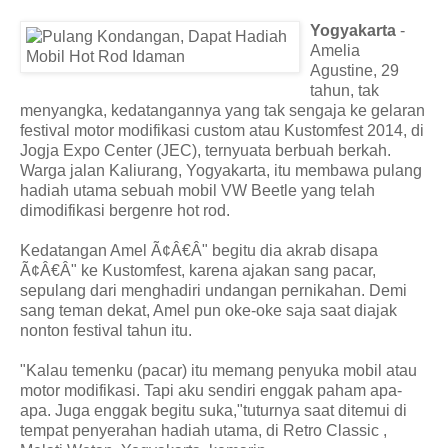
Yogyakarta
-
Amelia
Agustine, 29
tahun, tak
menyangka, kedatangannya yang tak sengaja ke gelaran
festival motor modifikasi custom atau Kustomfest 2014, di
Jogja Expo Center (JEC), ternyuata berbuah berkah.
Warga jalan Kaliurang, Yogyakarta, itu membawa pulang
hadiah utama sebuah mobil VW Beetle yang telah
dimodifikasi bergenre hot rod.
Kedatangan Amel Ã¢Â€Â" begitu dia akrab disapa
Ã¢Â€Â" ke Kustomfest, karena ajakan sang pacar,
sepulang dari menghadiri undangan pernikahan. Demi
sang teman dekat, Amel pun oke-oke saja saat diajak
nonton festival tahun itu.
"Kalau temenku (pacar) itu memang penyuka mobil atau
motor modifikasi. Tapi aku sendiri enggak paham apa-
apa. Juga enggak begitu suka,"tuturnya saat ditemui di
tempat penyerahan hadiah utama, di Retro Classic ,