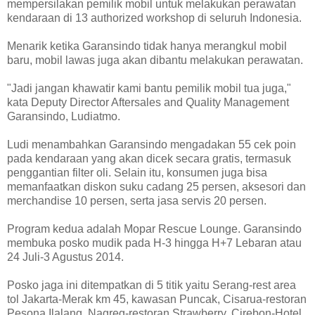
mempersilakan pemilik mobil untuk melakukan perawatan
kendaraan di 13 authorized workshop di seluruh Indonesia.
Menarik ketika Garansindo tidak hanya merangkul mobil
baru, mobil lawas juga akan dibantu melakukan perawatan.
"Jadi jangan khawatir kami bantu pemilik mobil tua juga,"
kata Deputy Director Aftersales and Quality Management
Garansindo, Ludiatmo.
Ludi menambahkan Garansindo mengadakan 55 cek poin
pada kendaraan yang akan dicek secara gratis, termasuk
penggantian filter oli. Selain itu, konsumen juga bisa
memanfaatkan diskon suku cadang 25 persen, aksesori dan
merchandise 10 persen, serta jasa servis 20 persen.
Program kedua adalah Mopar Rescue Lounge. Garansindo
membuka posko mudik pada H-3 hingga H+7 Lebaran atau
24 Juli-3 Agustus 2014.
Posko jaga ini ditempatkan di 5 titik yaitu Serang-rest area
tol Jakarta-Merak km 45, kawasan Puncak, Cisarua-restoran
Pesona Ilalang, Nagreg-restoran Strawberry, Cirebon-Hotel