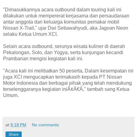
"Dimasukkannya acara outbound dalam touring kali ini
dilakukan untuk mempererat kerjasama dan persaudaraan
antar anggota dan keluarga komunitas pemakai mobil
Nissan X-Trail," ujar Dwi Setiawahyudi, aka Jagoan Neon
selaku Ketua Umum XCI.
Selain acara outbound, serunya wisata kuliner di daerah
Pekalongan, Solo, dan Yogya, serta kunjungan kecandi
Prambanan mengisi kegiatan kali ini.
"Acara kali ini melibatkan 50 peserta, Dalam kesempatan ini
juga XCI mengucapkan terimakasih kepada PT Nissan
Motor Indonesia dan berbagai pihak yang telah mendukung
terselenggaranya kegiatan iniÃ¢Â€Â," tambah sang Ketua
Umum.
at
9:18 PM
No comments:
Share