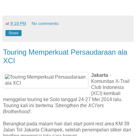
at
9:18 PM
No comments:
Share
Touring Memperkuat Persaudaraan ala
XCI
Jakarta
-
Komunitas X-Trail
Club Indonesia
(XCI) kembali
menggelar touring ke Solo tanggal 24-27 Mei 2014 lalu.
Touring kali ini bertema
'Strengthen the XCI'ers
Brotherhood'.
Berangkat pada malam hari dari start point rest area KM 39
Jalan Tol Jakarta Cikampek, setelah penempelan stiker dan
briefing mengenai tata cara konvoi.