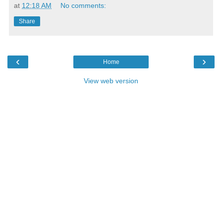
at
12:18 AM
No comments:
Share
‹
›
Home
View web version