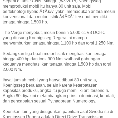
Seperti dilansir CNN, Minggu (8/3/2015) Koenigsseg
memproduksi mobil itu hanya 80 unit saja. Mobil
berteknologi hybrid Ã¢Â€Â" yakni memadukan antara mesin
konvensional dan motor listrik Ã¢Â€Â" tersebut memiliki
tenaga hingga 1.500 hp.
The Verge menyebut, mesin bensin 5.000 cc V8 DOHC
yang diusung Koenigsseg Regera ini mampu
menyemburkan tenaga hingga 1.100 hp dan torsi 1.250 Nm.
Sedangkan tiga buah motor listrik menghasilkan tenaga
hingga 400 hp dan torsi 900 Nm, walhasil gabungan
keduanya menghasilkan tenaga hingga 1.500 hp dan torsi
2.000 Nm.
Ihwal jumlah mobil yang hanya dibuat 80 unit saja,
Koenigsseg beralasan, selain karena keterbatasan
kapasitas produksi, angka itu juga memiliki arti tersendiri.
Angka 80 diyakini melambangkan prinsip dominasi, kendali,
dan pencapaian sesuai Pythagorean Numerology.
Keunikan lain yang disuguhkan pabrikan asal Swedia itu di
Koenigsseg Regera adalah Direct Drive Transmission