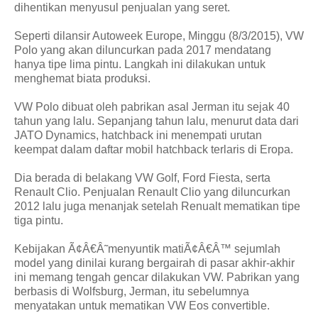
dihentikan menyusul penjualan yang seret.
Seperti dilansir Autoweek Europe, Minggu (8/3/2015), VW
Polo yang akan diluncurkan pada 2017 mendatang
hanya tipe lima pintu. Langkah ini dilakukan untuk
menghemat biata produksi.
VW Polo dibuat oleh pabrikan asal Jerman itu sejak 40
tahun yang lalu. Sepanjang tahun lalu, menurut data dari
JATO Dynamics, hatchback ini menempati urutan
keempat dalam daftar mobil hatchback terlaris di Eropa.
Dia berada di belakang VW Golf, Ford Fiesta, serta
Renault Clio. Penjualan Renault Clio yang diluncurkan
2012 lalu juga menanjak setelah Renualt mematikan tipe
tiga pintu.
Kebijakan Ã¢Â€Â˜menyuntik matiÃ¢Â€Â™ sejumlah
model yang dinilai kurang bergairah di pasar akhir-akhir
ini memang tengah gencar dilakukan VW. Pabrikan yang
berbasis di Wolfsburg, Jerman, itu sebelumnya
menyatakan untuk mematikan VW Eos convertible.