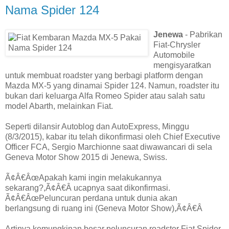
Nama Spider 124
Jenewa
- Pabrikan
Fiat-Chrysler
Automobile
mengisyaratkan
untuk membuat roadster yang berbagi platform dengan
Mazda MX-5 yang dinamai Spider 124. Namun, roadster itu
bukan dari keluarga Alfa Romeo Spider atau salah satu
model Abarth, melainkan Fiat.
Seperti dilansir Autoblog dan AutoExpress, Minggu
(8/3/2015), kabar itu telah dikonfirmasi oleh Chief Executive
Officer FCA, Sergio Marchionne saat diwawancari di sela
Geneva Motor Show 2015 di Jenewa, Swiss.
Ã¢Â€ÂœApakah kami ingin melakukannya
sekarang?,Ã¢Â€Â ucapnya saat dikonfirmasi.
Ã¢Â€ÂœPeluncuran perdana untuk dunia akan
berlangsung di ruang ini (Geneva Motor Show),Ã¢Â€Â
Artinya kemungkinan besar peluncuran roadster Fiat Spider