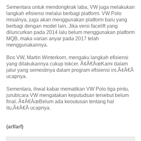
Sementara untuk mendongkrak laba, VW juga melakukan
langkah efisiensi melalui berbagi platform. VW Polo
misalnya, juga akan menggunakan platform baru yang
berbagi dengan model lain. Jika versi facelift yang
diluncurkan pada 2014 lalu belum menggunakan platform
MQB, maka varian anyar pada 2017 telah
menggunakannya.
Bos VW, Martin Winterkorn, mengaku langkah efisiensi
yang dilakukannya cukup tokcer. Ã¢Â€ÂœKami dalam
jalur yang semestinya dalam program efisiensi ini,Ã¢Â€Â
ucapnya.
Sementara, ihwal kabar mematikan VW Polo tiga pintu,
jurubicara VW mengatakan keputudsan tersebut belum
final. Ã¢Â€ÂœBelum ada keoutusan tentang hal
itu,Ã¢Â€Â ucapnya.
(arf/arf)