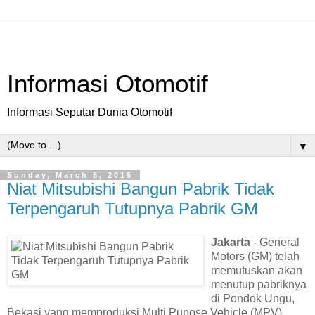
Informasi Otomotif
Informasi Seputar Dunia Otomotif
▼
Sunday, March 8, 2015
Niat Mitsubishi Bangun Pabrik Tidak
Terpengaruh Tutupnya Pabrik GM
Jakarta
- General
Motors (GM) telah
memutuskan akan
menutup pabriknya
di Pondok Ungu,
Bekasi yang memproduksi Multi Pupose Vehicle (MPV)