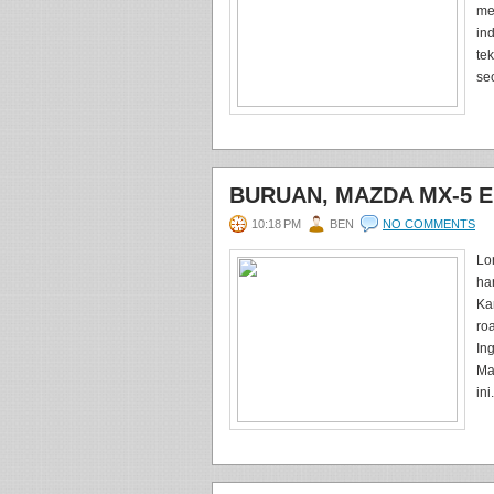
me
in
te
se
BURUAN, MAZDA MX-5 E
10:18 PM
BEN
NO COMMENTS
Lo
ha
Ka
ro
In
Ma
ini.