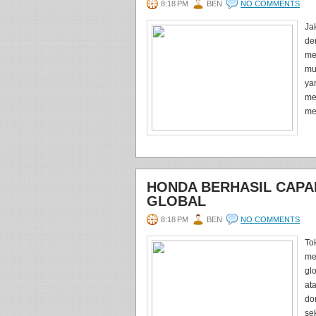
8:18 PM
BEN
NO COMMENTS
Ja
de
me
mu
ya
me
me
HONDA BERHASIL CAPA
GLOBAL
8:18 PM
BEN
NO COMMENTS
To
me
gl
at
do
sek