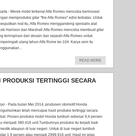
karta - Merek mobil terkenal Alfa Romeo mencoba berinovasi
ngan memproduksi gitar "the Alfa Romeo" edisi terbatas. Untuk
wujudkan niat itu, Alfa Romeo menggandeng spesialis alat
sik Harrison dan Marshall.Alfa Romeo mencoba membuat gitar
ng terinspirasi dari desain dan sejarah Alfa Romeo untuk
mperingati ulang tahun Alfa Rome ke-104. Karya seni itu
nggunakan...
READ MORE
I PRODUKSI TERTINGGI SECARA
kyo - Pada bulan Mei 2014, produsen otomotif Honda
ngumumkan telah mencapai hasil produksi tertinggi secara
obal. Proses produksi mobil Honda tumbuh sebesar 9,4 persen
au menjadi 380.416 unit.Tumbuhnya produksi itu terjadi baik
mestik ataupun di luar negeri. Untuk di luar negeri tumbuh
itar 1,9 persen atau menjadi 2999.916 unit. Hasil ini jelas