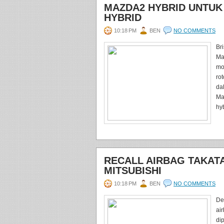
MAZDA2 HYBRID UNTUK
HYBRID
10:18 PM
BEN
NO COMMENTS
Br
Ma
mo
ro
da
Ma
hyb
RECALL AIRBAG TAKAT
MITSUBISHI
10:18 PM
BEN
NO COMMENTS
De
ai
di