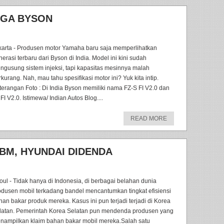
AGA BYSON
karta - Produsen motor Yamaha baru saja memperlihatkan
erasi terbaru dari Byson di India. Model ini kini sudah
ngusung sistem injeksi, tapi kapasitas mesinnya malah
kurang. Nah, mau tahu spesifikasi motor ini? Yuk kita intip.
terangan Foto : Di India Byson memiliki nama FZ-S FI V2.0 dan
FI V2.0. Istimewa/ Indian Autos Blog....
READ MORE
BM, HYUNDAI DIDENDA
oul - Tidak hanya di Indonesia, di berbagai belahan dunia
odusen mobil terkadang bandel mencantumkan tingkat efisiensi
han bakar produk mereka. Kasus ini pun terjadi terjadi di Korea
latan. Pemerintah Korea Selatan pun mendenda produsen yang
nampilkan klaim bahan bakar mobil mereka.Salah satu