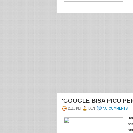
'GOOGLE BISA PICU P
11:18 PM
BEN
NO COMMENTS
Ja
te
sa