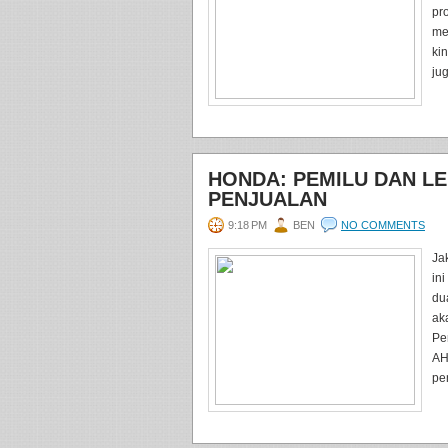
pr
me
ki
jug
HONDA: PEMILU DAN L
PENJUALAN
9:18 PM
BEN
NO COMMENTS
Ja
in
du
ak
Pe
AH
pen