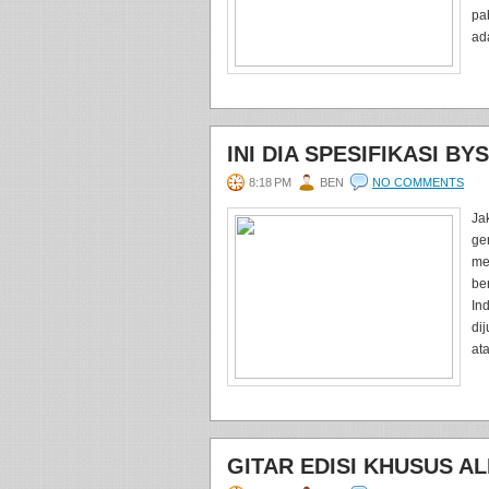
pa
ad
INI DIA SPESIFIKASI B
8:18 PM
BEN
NO COMMENTS
Ja
gen
me
ber
In
di
ata
GITAR EDISI KHUSUS A