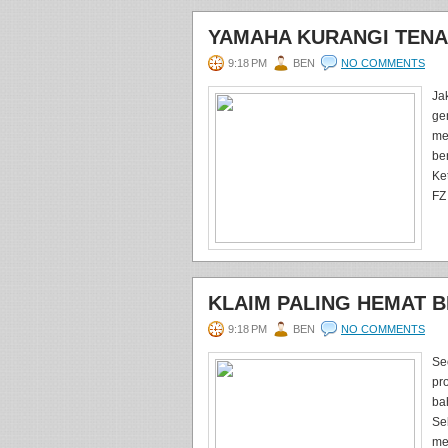
YAMAHA KURANGI TEN
9:18 PM
BEN
NO COMMENTS
Ja
gen
me
ber
Ke
FZ 
KLAIM PALING HEMAT B
9:18 PM
BEN
NO COMMENTS
Se
pr
ba
Se
me