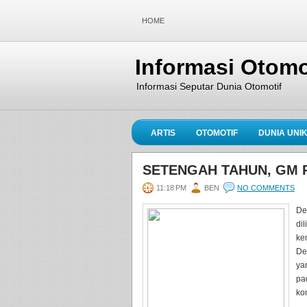
HOME
Informasi Otomo
Informasi Seputar Dunia Otomotif
ARTIS
OTOMOTIF
DUNIA UNI
SETENGAH TAHUN, GM R
11:18 PM
BEN
NO COMMENTS
De
di
ke
De
ya
pa
ko